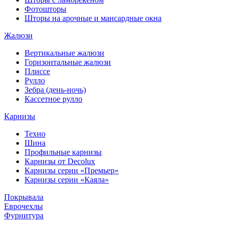
Фотошторы
Шторы на арочные и мансардные окна
Жалюзи
Вертикальные жалюзи
Горизонтальные жалюзи
Плиссе
Рулло
Зебра (день-ночь)
Кассетное рулло
Карнизы
Техно
Шина
Профильные карнизы
Карнизы от Decolux
Карнизы серии «Премьер»
Карнизы серии «Каяла»
Покрывала
Еврочехлы
Фурнитура